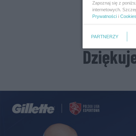
Zapoznaj się z poniż
internetowych. Szcze
Prywatności
i
Cookie
PARTNERZY
Dziękuj