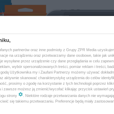
niku,
fanych partnerów oraz inne podmioty z Grupy ZPR Media uzyskujem
cje na urządzeniu oraz przetwarzamy dane osobowe, takie jak unika
je wysyłane przez urządzenie czy dane przeglądania w celu zapewn
klam, wybór spersonalizowanych treści, pomiar reklam i treści, bad
 zgodą Użytkownika my i Zaufani Partnerzy możemy używać dokład
az aktywnie skanować charakterystykę urządzenia do celów identyfi
ść, prosimy o zgodę na korzystanie z tych technologii poprzez klikn
a i zawsze możesz ją zmienić/wycofać klikając przycisk ustawień pr
ogu strony
. Niektóre rodzaje przetwarzania danych nie wymagaj
iwić się takiemu przetwarzaniu. Preferencje będą miały zastosowanie