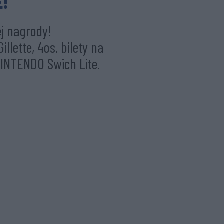
E!
j nagrody!
lette, 4os. bilety na
INTENDO Swich Lite.