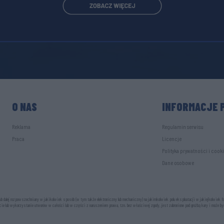
O NAS
INFORMACJE 
Reklama
Regulamin serwisu
Praca
Licencje
Polityka prywatności i cook
Dane osobowe
 dalej rozpowszechniany w jakikolwiek sposób (w tym także elektroniczny lub mechaniczny) na jakimkolwiek polu eksploatacji w jakiejkolwiek 
ie lub wykorzystanie utworów w całości lub w części z naruszeniem prawa, tzn. bez właściwej zgody, jest zabronione pod groźbą kary i może by