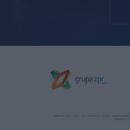
Żaden utwór zamieszczony w serwisie nie może być powielany i rozpowszechniany lub
Jakiekolwiek użyc