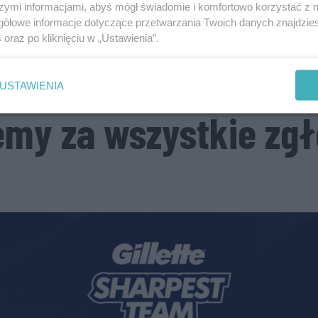
szymi informacjami, abyś mógł świadomie i komfortowo korzystać z
gółowe informacje dotyczące przetwarzania Twoich danych znajdzi
s
oraz po kliknięciu w „Ustawienia”.
Konkurs zakończony.
USTAWIENIA
emy za wszystkie zgł