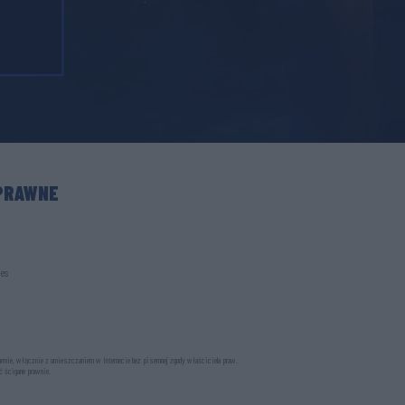
PRAWNE
ies
formie, włącznie z umieszczaniem w Internecie bez pisemnej zgody właściciela praw.
ć ścigane prawnie.