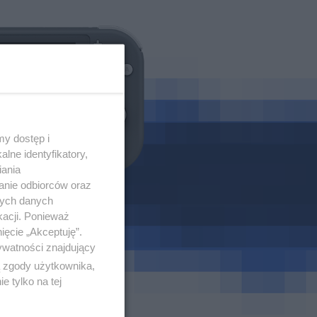
y dostęp i
lne identyfikatory,
iania
anie odbiorców oraz
nych danych
kacji. Ponieważ
ięcie „Akceptuję”.
ywatności znajdujący
ą zgody użytkownika,
 tylko na tej