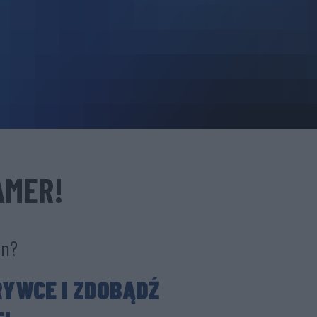
AMER!
un?
YWCE I
ZDOBĄDŹ