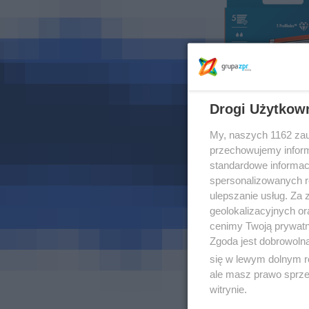
Drogi Użytkow
My, naszych 1162 zau
przechowujemy informa
standardowe informac
spersonalizowanych re
ulepszanie usług. Za
geolokalizacyjnych or
cenimy Twoją prywatno
Zgoda jest dobrowoln
się w lewym dolnym r
ale masz prawo sprzec
witrynie.