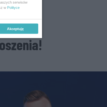
 naszych serwisów
esz w
Polityce
Akceptuję
oszenia!